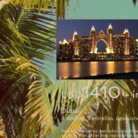
1410
USD
+ i
Dubai:
5 noches, 5 estrellas, desayun
Rec
orra mezquitas, mercados, desiertos
acuarios y las obras más imponentes en