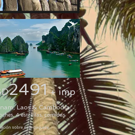
2491
SD
+ imp
tnam, Laos & Cambodia:
oches, 4 estrellas, comidas
ación sobre este paquete...