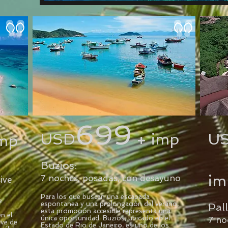
699
USD
+ imp
U
mp
Buzios:
im
7 noches, posadas, con desayuno
sive
Para los que buscan una escapada
e
espontanea y una prolongación del verano,
Pal
esta promoción accesible representa una
n el
única oportunidad. Buzios, ubicado en el
7 noc
ive de
Estado de Rio de Janeiro, es uno de los