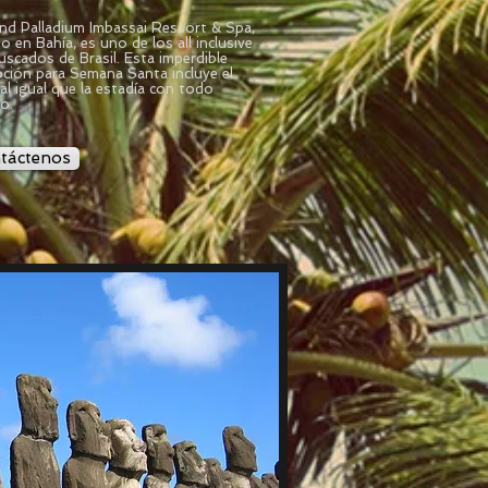
nd Palladium Imbassai Ressort & Spa,
o en Bahía, es uno de los all inclusive
uscados de Brasil
. Esta imperdible
ción para Semana Santa incluye el
al igual que la estadía con todo
do.
táctenos