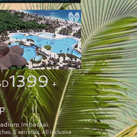
1399
SD
+
p
ladium Imbassai:
hes, 5 estrellas, All inclusive