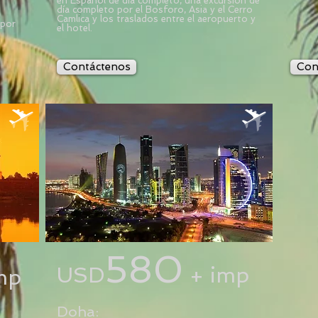
en Español de día completo, una excursión de
día completo por el
Bosforo, Asia y el Cerro
Camlica y los traslados entre el aeropuerto y
 por
el hotel.
Contáctenos
Con
580
USD
+ imp
mp
Doha: