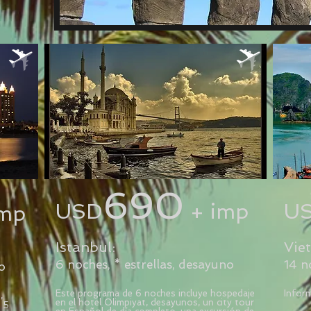
690
USD
+ imp
U
mp
Istanbul:
Vie
6 noches, * estrellas, desayuno
14 n
o
Este programa de 6 noches incluye hospedaje
Inform
,
en el hotel Olimpiyat, desayunos, un city tour
 5