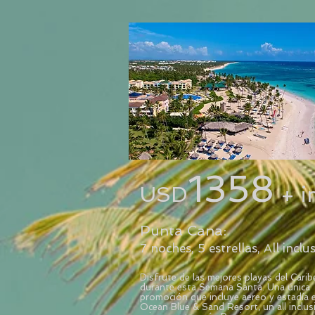
1358
USD
+ i
Punta Cana:
7 noches, 5 estrellas, All inclu
Disfrute de las mejores playas del Carib
durante esta Semana Santa. Una única
promoción que incluye aereo y estadía e
Ocean Blue & Sand Resort, un all inclus