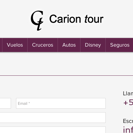
Vuelos
Cruceros
Autos
Disney
Seguros
Lla
+5
Escr
in