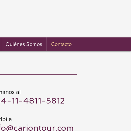
Quiénes Somos
Contacto
manos al
4-11-4811-5812
ibí
a
fo@cariontour.com