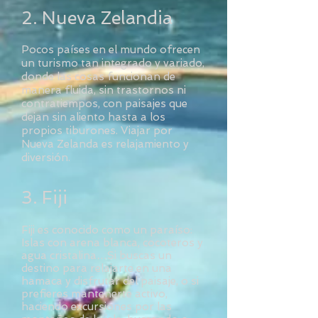
2. Nueva Zelandia
Pocos países en el mundo ofrecen
un turismo tan integrado y variado,
donde las cosas funcionan de
manera fluida, sin trastornos ni
contratiempos, con paisajes que
dejan sin aliento hasta a los
propios tiburones. Viajar por
Nueva Zelanda es relajamiento y
diversión.
3. Fiji
Fiji es conocido como un paraíso:
Islas con arena blanca, cocoteros y
agua cristalina…Si buscas un
destino para relajarte en una
hamaca y disfrutar del paisaje, o si
prefieres mantenerte activo,
haciendo excursiones por las